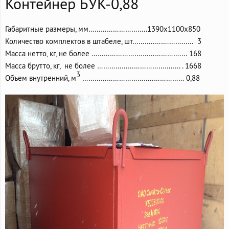
Контейнер БУК-0,88
Габаритные размеры, мм………………………..1390х1100х850
Количество комплектов в штабеле, шт………..…….……...… 3
Масса нетто, кг, не более …………………….……………….… 168
Масса брутто, кг, не более ……………………………….…. . 1668
3
Объем внутренний, м
……………………………..…………… 0,88