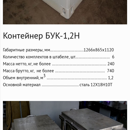
Контейнер БУК-1,2Н
Габаритные размеры, мм………………………..1266х865х1120
Количество комплектов в штабеле, шт………..……....……… 6
Масса нетто, кг, не более …………………….…………….…… 240
Масса брутто, кг, не более ………………………………….... 740
3
Объем внутренний, м
……………………………..…………….. 1,2
Основной материал ................................ сталь 12Х18Н10Т