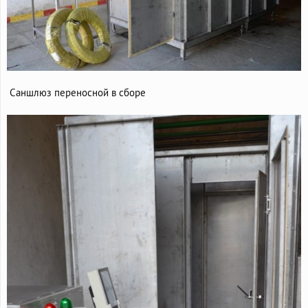
Саншлюз переносной в сборе